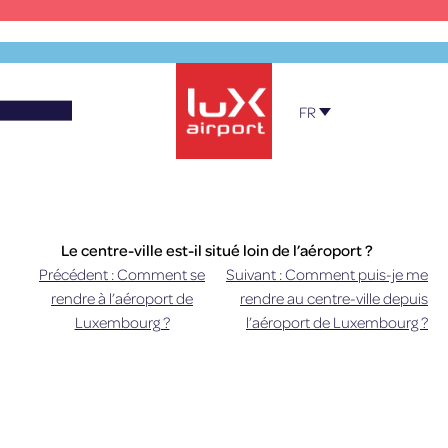
Skip
to
content
FR
Official Parking – Luxembourg Airport
Le centre-ville est-il situé loin de l’aéroport ?
Précédent :
Comment se
Suivant :
Comment puis-je me
Navigation
La gare centrale de Luxembourg se situe à
rendre à l’aéroport de
rendre au centre-ville depuis
10 kilomètres de l’aéroport.
Luxembourg ?
l’aéroport de Luxembourg ?
de
l’article