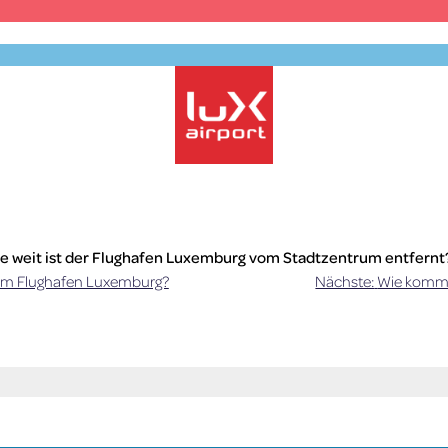
Official Parking – Luxembourg Airport
e weit ist der Flughafen Luxemburg vom Stadtzentrum entfernt
um Flughafen Luxemburg?
Nächste:
Wie komme
er Hauptbahnhof Luxemburg ist 10 Kilometer vom Flughafen entfern