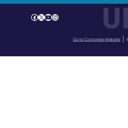
U
Facebook
X
YouTube
Instagram
Go to Corporate Website