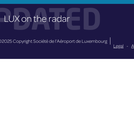
PDATED
LUX on the radar
©2025 Copyright Société de l’Aéroport de Luxembourg
Legal
-
A