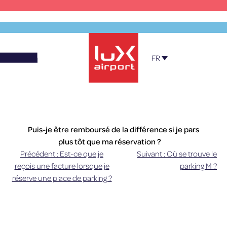
Skip
to
content
FR
Official Parking – Luxembourg Airport
Puis-je être remboursé de la différence si je pars
plus tôt que ma réservation ?
Précédent :
Est-ce que je
Suivant :
Où se trouve le
Navigation
La période de réservation prépayée n’est pas
reçois une facture lorsque je
parking M ?
remboursée si vous sortez du parking plus tôt que
réserve une place de parking ?
de
prévu.
l’article