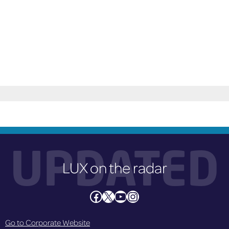
avant la date et l'heure d'entrée au parking
réservé.
UPDATED
LUX on the radar
Facebook
X
YouTube
Instagram
Go to Corporate Website