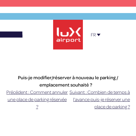
Skip
to
content
FR
Official Parking – Luxembourg Airport
Puis-je modifier/réserver à nouveau le parking /
emplacement souhaité ?
Précédent :
Comment annuler
Suivant :
Combien de temps à
Navigation
Oui, si le parking ou l’emplacement souhaité est
une place de parking réservée
l’avance puis-je réserver une
toujours disponible, vous pouvez modifier ou
?
place de parking ?
de
effectuer votre réservation en cliquant sur « Gérer
ma réservation ». Le nouveau prix s’affichera. Une
l’article
nouvelle réservation est possible jusqu'à 48
heures (délai temporairement réduit à 6 heures)